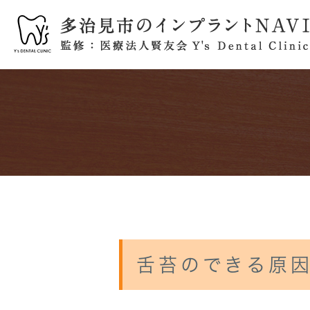
医院紹介
初めてインプラントを検討されて
他院で断られた方へ
歯を失ってしまう前にできること
インプラントブログ
プライバシーポ
よく
骨が
インプラント歯周炎について
舌苔のできる原