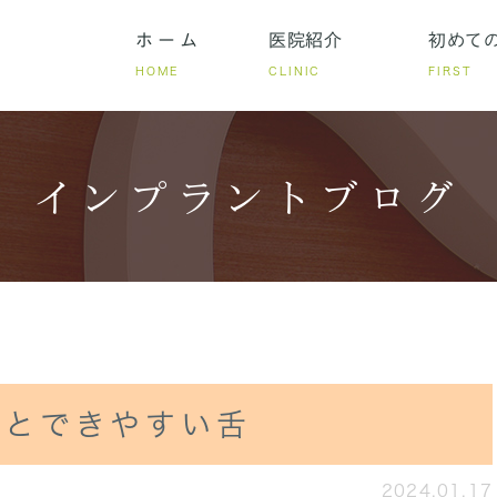
ホーム
医院紹介
初めて
HOME
CLINIC
FIRST
インプラントブログ
いる方
リシー
ある質問
少ない方へのインプラント手術
当クリニックでできる歯周病治療
歯を失ってしまった方へ
前歯のインプラントに
当院の特徴
インプラン
因とできやすい舌
2024.01.17