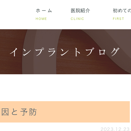
ホーム
医院紹介
初めて
HOME
CLINIC
FIRST
インプラントブログ
いる方
リシー
ある質問
少ない方へのインプラント手術
当クリニックでできる歯周病治療
歯を失ってしまった方へ
前歯のインプラントに
当院の特徴
インプラン
原因と予防
2023.12.23