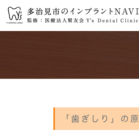
医院紹介
初めてインプラントを検討されて
他院で断られた方へ
歯を失ってしまう前にできること
インプラントブログ
プライバシーポ
よく
骨が
インプラント歯周炎について
「歯ぎしり」の