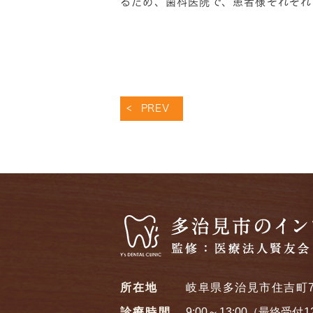
るため、歯科医院で、患者様それぞれ
PREV
所在地
岐阜県多治見市住吉町7
診療時間
9:00～13:00（最終受付1